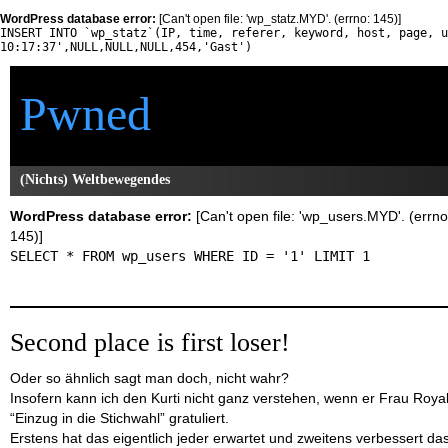
WordPress database error:
[Can't open file: 'wp_statz.MYD'. (errno: 145)]
INSERT INTO `wp_statz`(IP, time, referer, keyword, host, page, 
10:17:37',NULL,NULL,NULL,454,'Gast')
Pwned
(Nichts) Weltbewegendes
WordPress database error:
[Can't open file: 'wp_users.MYD'. (errno
145)]
SELECT * FROM wp_users WHERE ID = '1' LIMIT 1
Second place is first loser!
Oder so ähnlich sagt man doch, nicht wahr?
Insofern kann ich den Kurti nicht ganz verstehen, wenn er Frau Roya
“Einzug in die Stichwahl” gratuliert.
Erstens hat das eigentlich jeder erwartet und zweitens verbessert da