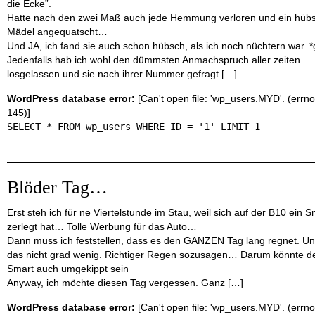
die Ecke”.
Hatte nach den zwei Maß auch jede Hemmung verloren und ein hüb
Mädel angequatscht…
Und JA, ich fand sie auch schon hübsch, als ich noch nüchtern war. *
Jedenfalls hab ich wohl den dümmsten Anmachspruch aller zeiten
losgelassen und sie nach ihrer Nummer gefragt […]
WordPress database error:
[Can't open file: 'wp_users.MYD'. (errno
145)]
SELECT * FROM wp_users WHERE ID = '1' LIMIT 1
Blöder Tag…
Erst steh ich für ne Viertelstunde im Stau, weil sich auf der B10 ein S
zerlegt hat… Tolle Werbung für das Auto…
Dann muss ich feststellen, dass es den GANZEN Tag lang regnet. U
das nicht grad wenig. Richtiger Regen sozusagen… Darum könnte d
Smart auch umgekippt sein
Anyway, ich möchte diesen Tag vergessen. Ganz […]
WordPress database error:
[Can't open file: 'wp_users.MYD'. (errno