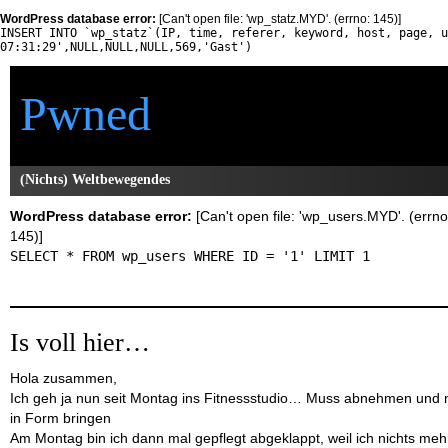
WordPress database error:
[Can't open file: 'wp_statz.MYD'. (errno: 145)]
INSERT INTO `wp_statz`(IP, time, referer, keyword, host, page, u
07:31:29',NULL,NULL,NULL,569,'Gast')
Pwned
(Nichts) Weltbewegendes
WordPress database error:
[Can't open file: 'wp_users.MYD'. (errno
145)]
SELECT * FROM wp_users WHERE ID = '1' LIMIT 1
Is voll hier…
Hola zusammen,
Ich geh ja nun seit Montag ins Fitnessstudio… Muss abnehmen und 
in Form bringen
Am Montag bin ich dann mal gepflegt abgeklappt, weil ich nichts meh