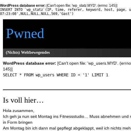
WordPress database error:
[Can't open file: 'wp_statz.MYD'. (errno: 145)]
INSERT INTO `wp_statz`(IP, time, referer, keyword, host, page, u
07:23:08',NULL,NULL,NULL,569,'Gast')
Pwned
(Nichts) Weltbewegendes
WordPress database error:
[Can't open file: 'wp_users.MYD'. (errno
145)]
SELECT * FROM wp_users WHERE ID = '1' LIMIT 1
Is voll hier…
Hola zusammen,
Ich geh ja nun seit Montag ins Fitnessstudio… Muss abnehmen und 
in Form bringen
Am Montag bin ich dann mal gepflegt abgeklappt, weil ich nichts meh