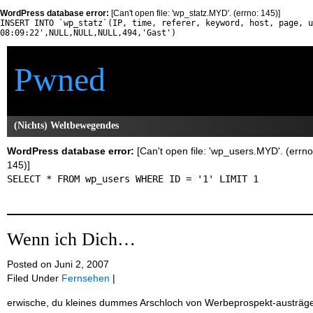
WordPress database error:
[Can't open file: 'wp_statz.MYD'. (errno: 145)]
INSERT INTO `wp_statz`(IP, time, referer, keyword, host, page, u
08:09:22',NULL,NULL,NULL,494,'Gast')
Pwned
(Nichts) Weltbewegendes
WordPress database error:
[Can't open file: 'wp_users.MYD'. (errno
145)]
SELECT * FROM wp_users WHERE ID = '1' LIMIT 1
Wenn ich Dich…
Posted on Juni 2, 2007
Filed Under
Fernsehen
|
erwische, du kleines dummes Arschloch von Werbeprospekt-austräge