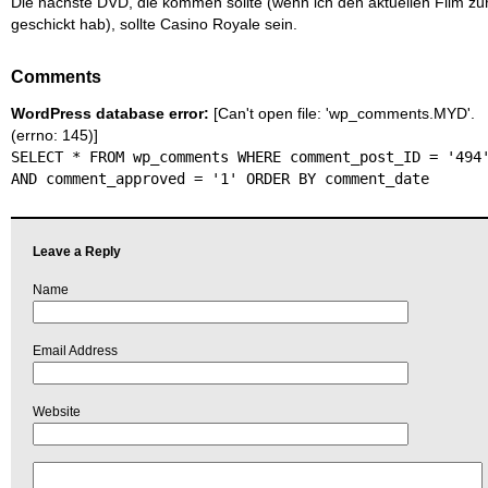
Die nächste DVD, die kommen sollte (wenn ich den aktuellen Film zu
geschickt hab), sollte Casino Royale sein.
Comments
WordPress database error:
[Can't open file: 'wp_comments.MYD'.
(errno: 145)]
SELECT * FROM wp_comments WHERE comment_post_ID = '494
AND comment_approved = '1' ORDER BY comment_date
Leave a Reply
Name
Email Address
Website