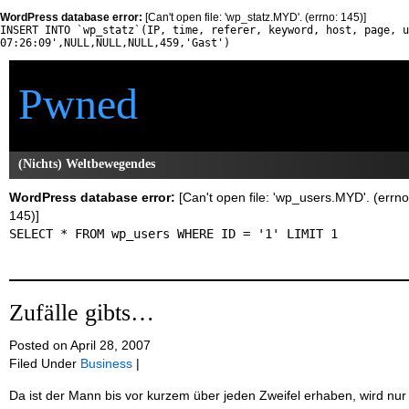
WordPress database error:
[Can't open file: 'wp_statz.MYD'. (errno: 145)]
INSERT INTO `wp_statz`(IP, time, referer, keyword, host, page, u
07:26:09',NULL,NULL,NULL,459,'Gast')
Pwned
(Nichts) Weltbewegendes
WordPress database error:
[Can't open file: 'wp_users.MYD'. (errno
145)]
SELECT * FROM wp_users WHERE ID = '1' LIMIT 1
Zufälle gibts…
Posted on April 28, 2007
Filed Under
Business
|
Da ist der Mann bis vor kurzem über jeden Zweifel erhaben, wird nur