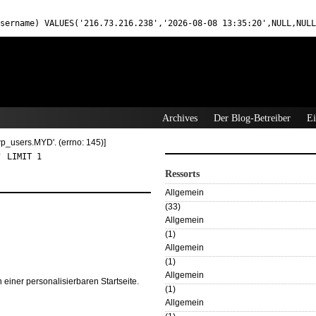
sername) VALUES('216.73.216.238','2026-08-08 13:35:20',NULL,NULL
Archives
Der Blog-Betreiber
Ei
'wp_users.MYD'. (errno: 145)]
' LIMIT 1
Ressorts
Allgemein
(33)
Allgemein
(1)
Allgemein
(1)
Allgemein
 einer personalisierbaren Startseite.
(1)
Allgemein