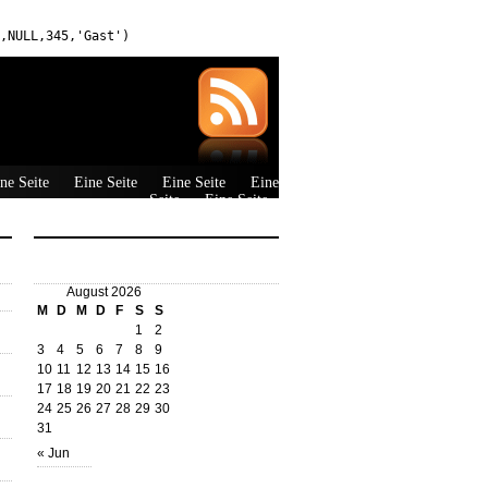
,NULL,345,'Gast')
ne Seite
Eine Seite
Eine Seite
Eine
Seite
Eine Seite
August 2026
M
D
M
D
F
S
S
1
2
3
4
5
6
7
8
9
10
11
12
13
14
15
16
17
18
19
20
21
22
23
24
25
26
27
28
29
30
31
« Jun