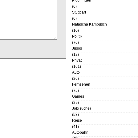
Plochingen
(6)
Stuttgart
(6)
Natascha Kampusch
(10)
Politik
(76)
Jusos
(12)
Privat
(161)
Auto
(26)
Fernsehen
(75)
Games
(29)
Job(suche)
(53)
Reise
(41)
Autobahn