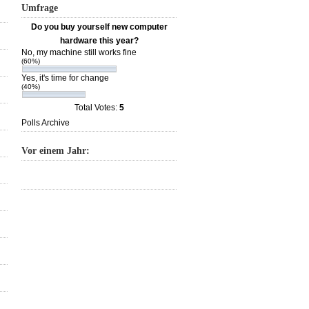
Umfrage
Do you buy yourself new computer
hardware this year?
No, my machine still works fine
(60%)
Yes, it's time for change
(40%)
Total Votes:
5
Polls Archive
Vor einem Jahr: