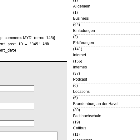
(1)
Allgemein
(1)
Business
(64)
Einladungen
(2)
'wp_comments.MYD'. (errno: 145)]
Erklärungen
ent_post_ID = '345' AND
(141)
ent_date
Internet
(156)
Internes
(37)
Podcast
(6)
Locations
(6)
Brandenburg an der Havel
(30)
Fachhochschule
(19)
Cottbus
(11)