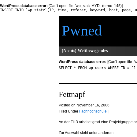
WordPress database error:
[Can't open file: 'wp_statz.MYD'. (errno: 145)]
INSERT INTO `wp_statz`(IP, time, referer, keyword, host, page, u
Pwned
(Nichts) Weltbewegendes
WordPress database error:
[Can't open file: 
SELECT * FROM wp_users WHERE ID = '1
Fettnapf
Posted on November 16, 2006
Filed Under
Fachhochschule
|
An der FHB arbeitet grad eine Projektgruppe an
Zur Auswahl steht unter anderem